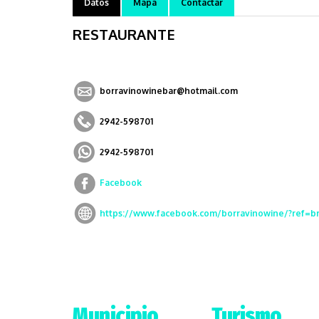
Datos
Mapa
Contactar
RESTAURANTE
borravinowinebar@hotmail.com
2942-598701
2942-598701
Facebook
https://www.facebook.com/borravinowine/?ref=br
Municipio
Turismo