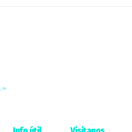
_rs
Info útil
Visitanos