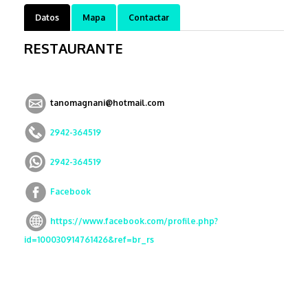
Datos
Mapa
Contactar
RESTAURANTE
tanomagnani@hotmail.com
2942-364519
2942-364519
Facebook
https://www.facebook.com/profile.php?
id=100030914761426&ref=br_rs