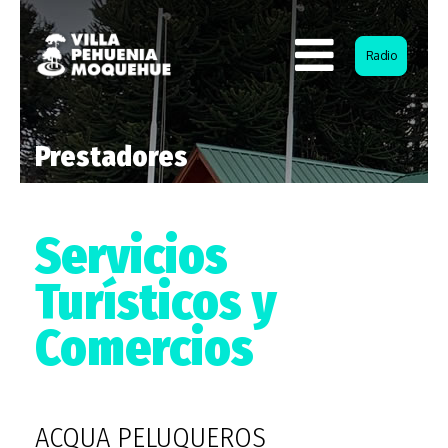
Radio
Prestadores
Servicios
Turísticos y
Comercios
ACQUA PELUQUEROS