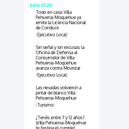
Julio 2026
Todo en casa: Villa
Pehuenia Moquehue ya
emite la Licencia Nacional
de Conducir
(
Ejecutivo Local
)
Sin señal y sin excusas: la
Oficina de Defensa al
Consumidor de Villa
Pehuenia-Moquehue
avanza contra Movistar
(
Ejecutivo Local
)
Las nevadas volvieron a
pintar de blanco Villa
Pehuenia-Moquehue
(
Turismo
)
¿Tenés entre 7 y 12 años?
¡Villa Pehuenia-Moquehue
te festeja el cumple!