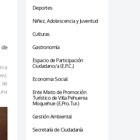
Deportes
Niñez, Adolescencia y Juventud
Culturas
 de
Gastronomía
Espacio de Participación
Ciudadano/a (E.P.C.)
teca
ez,
Economia Social
o de
 una
Ente Mixto de Promoción
Turístico de Villa Pehuenia
Moquehue (E.Pro.Tur.)
Gestión Ambiental
Secretaría de Ciudadanía