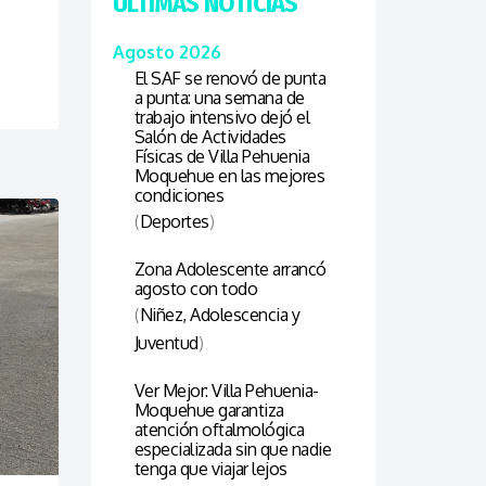
ÚLTIMAS NOTICIAS
Agosto 2026
El SAF se renovó de punta
a punta: una semana de
trabajo intensivo dejó el
Salón de Actividades
Físicas de Villa Pehuenia
Moquehue en las mejores
condiciones
(
Deportes
)
Zona Adolescente arrancó
agosto con todo
(
Niñez, Adolescencia y
Juventud
)
Ver Mejor: Villa Pehuenia-
Moquehue garantiza
atención oftalmológica
especializada sin que nadie
tenga que viajar lejos