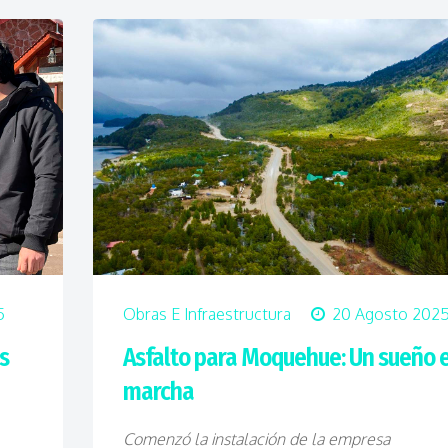
5
Obras E Infraestructura
20 Agosto 202
s
Asfalto para Moquehue: Un sueño 
marcha
Comenzó la instalación de la empresa