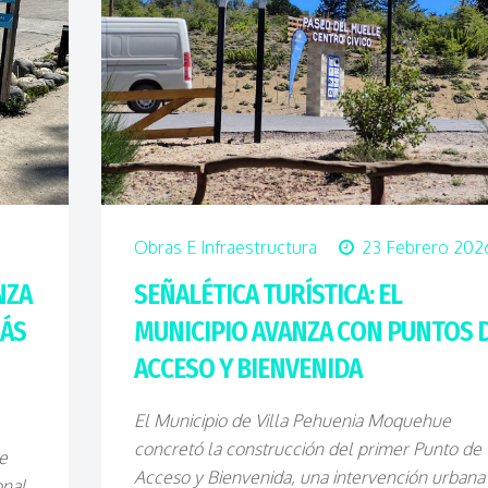
6
Obras E Infraestructura
23 Febrero 202
NZA
SEÑALÉTICA TURÍSTICA: EL
MÁS
MUNICIPIO AVANZA CON PUNTOS 
ACCESO Y BIENVENIDA
El Municipio de Villa Pehuenia Moquehue
concretó la construcción del primer Punto de
e
Acceso y Bienvenida, una intervención urbana
nal,