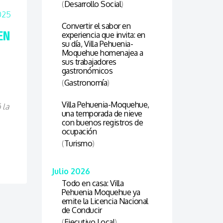
(
Desarrollo Social
)
025
Convertir el sabor en
EN
experiencia que invita: en
su día, Villa Pehuenia-
Moquehue homenajea a
sus trabajadores
gastronómicos
(
Gastronomía
)
Villa Pehuenia-Moquehue,
 la
una temporada de nieve
con buenos registros de
ocupación
(
Turismo
)
Julio 2026
Todo en casa: Villa
Pehuenia Moquehue ya
emite la Licencia Nacional
de Conducir
(
Ejecutivo Local
)