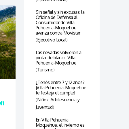
Sin señal y sin excusas: la
Oficina de Defensa al
Consumidor de Villa
Pehuenia-Moquehue
avanza contra Movistar
(
Ejecutivo Local
)
Las nevadas volvieron a
pintar de blanco Villa
Pehuenia-Moquehue
(
Turismo
)
¿Tenés entre 7 y 12 años?
¡Villa Pehuenia-Moquehue
5
te festeja el cumple!
(
Niñez, Adolescencia y
en
Juventud
)
En Villa Pehuenia
Moquehue, el invierno es