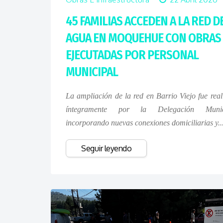
45 FAMILIAS ACCEDEN A LA RED D
AGUA EN MOQUEHUE CON OBRAS
EJECUTADAS POR PERSONAL
MUNICIPAL
La ampliación de la red en Barrio Viejo fue real
íntegramente por la Delegación Munici
incorporando nuevas conexiones domiciliarias y..
Seguir leyendo