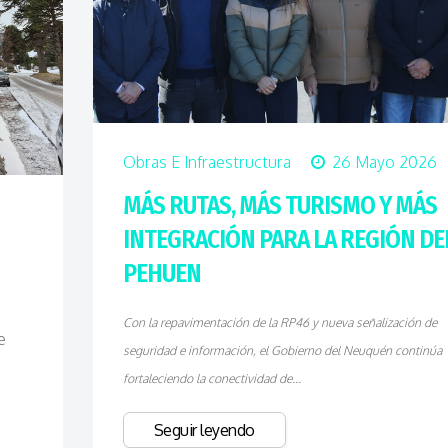
Obras E Infraestructura
26 Mayo 2026
MÁS RUTAS, MÁS TURISMO Y MÁS
INTEGRACIÓN PARA LA REGIÓN DE
PEHUEN
Con la repavimentación de la RP46 y nueva señalización de
e
seguridad e información, el Gobierno del Neuquén continúa
fortaleciendo la conectividad de...
Seguir leyendo