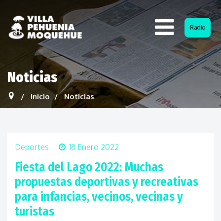
Radio
Noticias
Inicio
Noticias
Deportes
18 Enero 2022
Fiesta del Lago 2022: Muchas
propuestas deportivas y recreativas
para infancias, vecinos, vecinas y
turistas