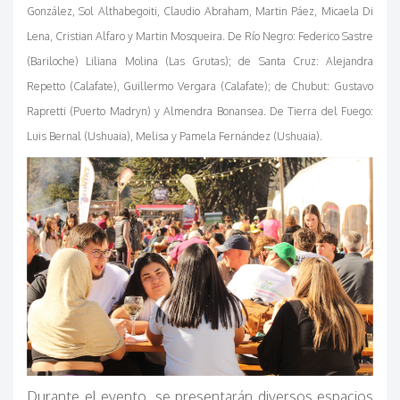
González, Sol Althabegoiti, Claudio Abraham, Martin Páez, Micaela Di
Lena, Cristian Alfaro y Martin Mosqueira. De Río Negro:
Federico Sastre
(Bariloche)
Liliana Molina (Las Grutas); de Santa Cruz: Alejandra
Repetto (Calafate), Guillermo Vergara (Calafate); de Chubut: Gustavo
Rapretti (Puerto Madryn) y
Almendra Bonansea
. De Tierra del Fuego:
Luis Bernal (Ushuaia), Melisa y Pamela Fernández (Ushuaia).
Durante el evento, se presentarán diversos espacios