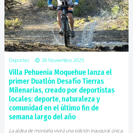
Deportes
28 Noviembre 2025
Villa Pehuenia Moquehue lanza el
primer Duatlón Desafío Tierras
Milenarias, creado por deportistas
locales: deporte, naturaleza y
comunidad en el último fin de
semana largo del año
La aldea de montaña vivirá una edición inaugural única,