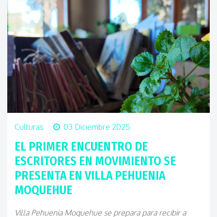
Culturas
03 Diciembre 2025
EL PRIMER ENCUENTRO DE
ESCRITORES EN MOVIMIENTO SE
PRESENTA EN VILLA PEHUENIA
MOQUEHUE
Villa Pehuenia Moquehue se prepara para recibir a