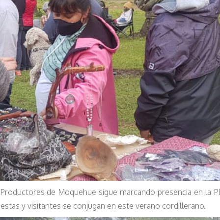
 Productores de Moquehue sigue marcando presencia en la P
tas y visitantes se conjugan en este verano cordillerano.