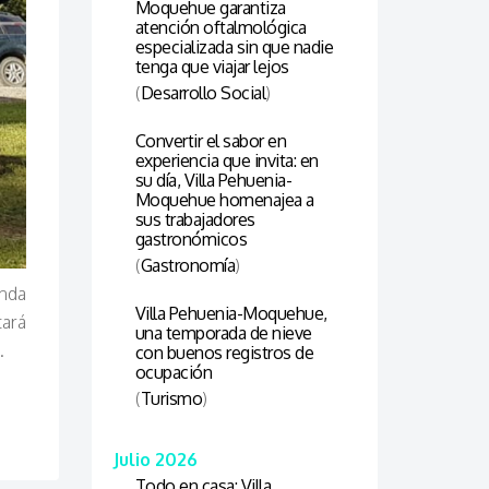
Moquehue garantiza
atención oftalmológica
especializada sin que nadie
tenga que viajar lejos
(
Desarrollo Social
)
Convertir el sabor en
experiencia que invita: en
su día, Villa Pehuenia-
Moquehue homenajea a
sus trabajadores
gastronómicos
(
Gastronomía
)
nda
Villa Pehuenia-Moquehue,
tará
una temporada de nieve
.
con buenos registros de
ocupación
(
Turismo
)
Julio 2026
Todo en casa: Villa