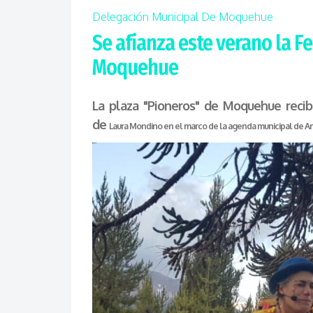
Delegación Municipal De Moquehue
Se afianza este verano la F
Moquehue
La plaza "Pioneros" de Moquehue recibi
de
Laura Mondino en el marco de la agenda municipal de Art