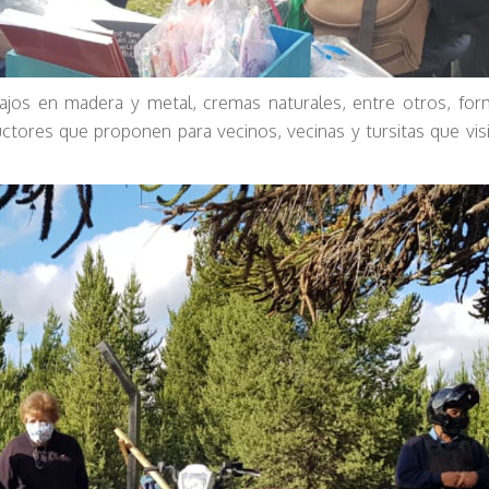
rabajos en madera y metal, cremas naturales, entre otros, fo
uctores que proponen para vecinos, vecinas y tursitas que vis