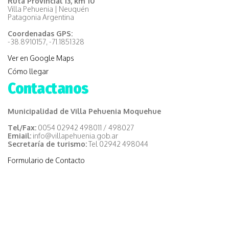
Ruta Provincial 13, km 10
Villa Pehuenia | Neuquén
Patagonia Argentina
Coordenadas GPS:
-38.8910157, -71.1851328
Ver en Google Maps
Cómo llegar
Contactanos
Municipalidad de Villa Pehuenia Moquehue
Tel/Fax:
0054 02942 498011 / 498027
Emiail:
info@villapehuenia.gob.ar
Secretaría de turismo:
Tel 02942 498044
Formulario de Contacto