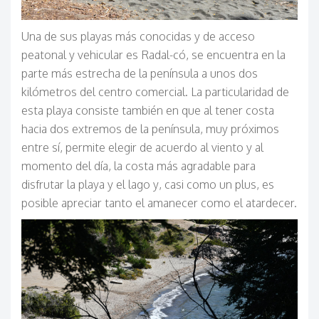
Una de sus playas más conocidas y de acceso
peatonal y vehicular es Radal-có, se encuentra en la
parte más estrecha de la península a unos dos
kilómetros del centro comercial. La particularidad de
esta playa consiste también en que al tener costa
hacia dos extremos de la península, muy próximos
entre sí, permite elegir de acuerdo al viento y al
momento del día, la costa más agradable para
disfrutar la playa y el lago y, casi como un plus, es
posible apreciar tanto el amanecer como el atardecer.